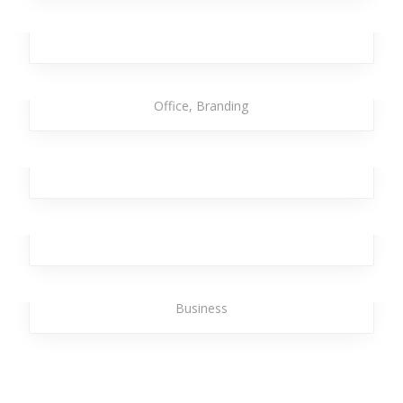
Rimad Leather
Design
,
Analytics
,
Broker
Strong Torpedo
Design
,
Business
,
Analytics
,
Broker
,
Investment
,
Office
,
Branding
Ghastly Burst
Business
,
Analytics
,
Broker
,
Team
,
Workplace
Laser Brave
Team
,
Workplace
,
Design
,
Analytics
,
Broker
Rainbow Neptune
Marketing
,
Analytics
,
Broker
,
Office
,
Workplace
,
Business