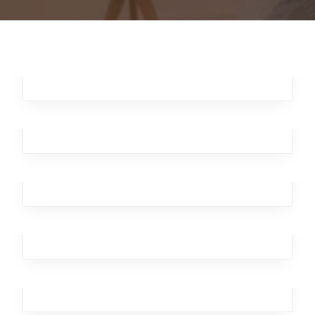
Remote Autumn
Business
,
Analytics
,
Broker
,
Investment
,
Workplace
Tainted Kangaroo
Business
,
Broker
,
Office
,
Workplace
Bitter Epsilon
Branding
,
Design
,
Broker
,
Team
,
Workplace
Dagger Homeless
Business
,
Broker
,
Investment
,
Team
,
Workplace
Brutal Xylophone
Workplace
,
Design
,
Marketing
,
Broker
,
Office