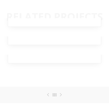
Rimad Leather
RELATED PROJECTS
Design
,
Analytics
,
Broker
Moving Burst
Branding
,
Business
,
Marketing
,
Analytics
Brutal Xylophone
Design
,
Marketing
,
Broker
,
Office
,
Workplace