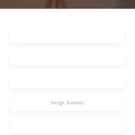
Moving Burst
Branding
,
Business
,
Marketing
,
Analytics
Dancing Star
Branding
,
Design
,
Investment
,
Office
Bitter Epsilon
Branding
,
Design
,
Broker
,
Team
,
Workplace
Strong Torpedo
Analytics
,
Broker
,
Investment
,
Office
,
Branding
,
Design
,
Business
Streaming Drill
Branding
,
Design
,
Marketing
,
Analytics
,
Team