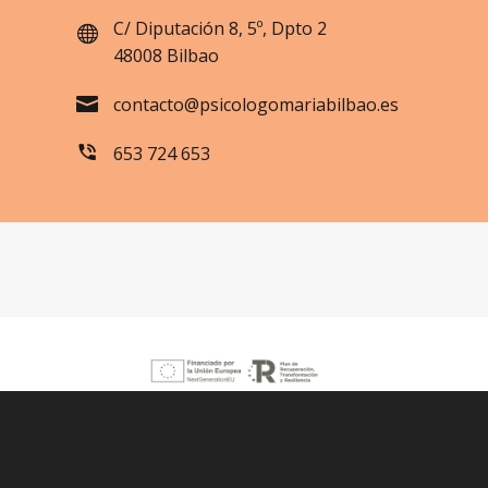
C/ Diputación 8, 5º, Dpto 2
48008 Bilbao
contacto@psicologomariabilbao.es
653 724 653