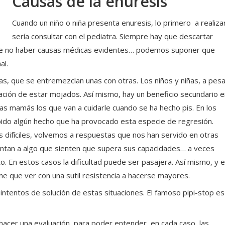
Causas de la enuresis
Cuando un niño o niña presenta enuresis, lo primero a realiza
sería consultar con el pediatra. Siempre hay que descartar
ue. De no haber causas médicas evidentes… podemos suponer que
al.
as, que se entremezclan unas con otras. Los niños y niñas, a pes
sación de estar mojados. Así mismo, hay un beneficio secundario 
as mamás los que van a cuidarle cuando se ha hecho pis. En los
bido algún hecho que ha provocado esta especie de regresión.
 difíciles, volvemos a respuestas que nos han servido en otras
rentan a algo que sienten que supera sus capacidades… a veces
o. En estos casos la dificultad puede ser pasajera. Así mismo, y 
ne que ver con una sutil resistencia a hacerse mayores.
 intentos de solución de estas situaciones. El famoso pipi-stop es
 hacer una evaluación, para poder entender, en cada caso, las