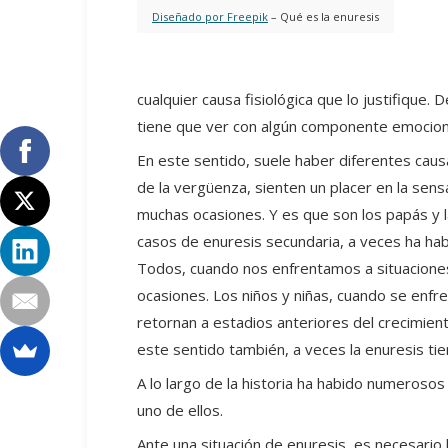
Diseñado por Freepik
– Qué es la enuresis
cualquier causa fisiológica que lo justifiq
tiene que ver con algún componente emocion
En este sentido, suele haber diferentes caus
de la vergüenza, sienten un placer en la sen
muchas ocasiones. Y es que son los papás y l
casos de enuresis secundaria, a veces ha ha
Todos, cuando nos enfrentamos a situaciones
ocasiones. Los niños y niñas, cuando se enf
retornan a estadios anteriores del crecimient
este sentido también, a veces la enuresis tie
A lo largo de la historia ha habido numerosos
uno de ellos.
Ante una situación de enuresis, es necesario