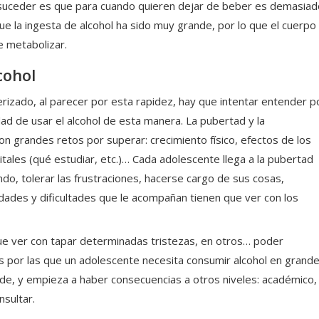
suceder es que para cuando quieren dejar de beber es demasiad
ue la ingesta de alcohol ha sido muy grande, por lo que el cuerpo
e metabolizar.
cohol
rizado, al parecer por esta rapidez, hay que intentar entender p
dad de usar el alcohol de esta manera. La pubertad y la
 grandes retos por superar: crecimiento físico, efectos de los
ales (qué estudiar, etc.)… Cada adolescente llega a la pubertad
o, tolerar las frustraciones, hacerse cargo de sus cosas,
dades y dificultades que le acompañan tienen que ver con los
que ver con tapar determinadas tristezas, en otros… poder
 por las que un adolescente necesita consumir alcohol en grand
e, y empieza a haber consecuencias a otros niveles: académico,
nsultar.