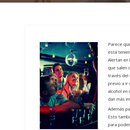
Parece que
está tenie
Alertan en
que salen 
través del
previo a i
alcohol en 
dan más int
Además par
Esto tambi
para poder