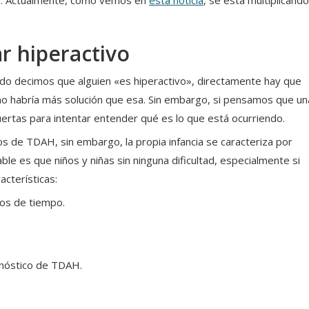
os. Actualmente, como vemos en
esta noticia
, se está multiplicando
ar hiperactivo
ndo decimos que alguien «es hiperactivo», directamente hay que
no habría más solución que esa. Sin embargo, si pensamos que un
ertas para intentar entender qué es lo que está ocurriendo.
os de TDAH, sin embargo, la propia infancia se caracteriza por
e es que niños y niñas sin ninguna dificultad, especialmente si
cterísticas:
tos de tiempo.
gnóstico de TDAH.