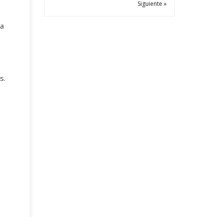
Siguiente »
ta
s.