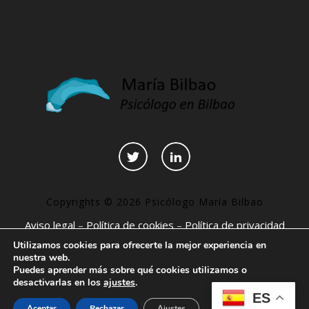
Copyrights © 2026 Psicólogo María Bilbao
Aviso legal
–
Política de cookies
–
Política de privacidad
–
Declaración de accesibilidad
–
Páginas interesantes
Utilizamos cookies para ofrecerte la mejor experiencia en
nuestra web.
Puedes aprender más sobre qué cookies utilizamos o
desactivarlas en los
ajustes
.
ES
Aceptar
Rechazar
Ajustes