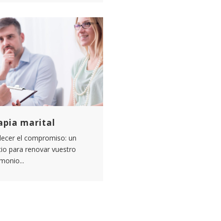
apia marital
lecer el compromiso: un
io para renovar vuestro
monio...