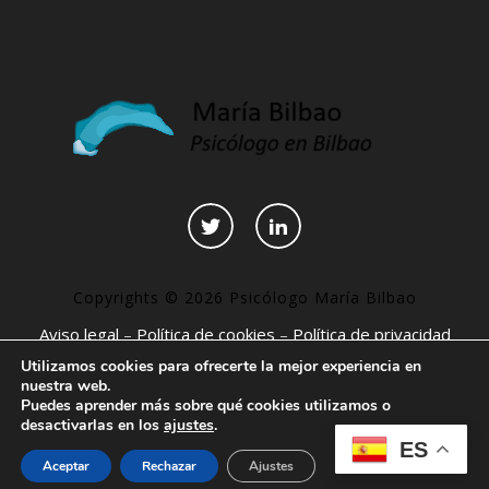
Copyrights © 2026 Psicólogo María Bilbao
Aviso legal
–
Política de cookies
–
Política de privacidad
–
Declaración de accesibilidad
–
Páginas interesantes
Utilizamos cookies para ofrecerte la mejor experiencia en
nuestra web.
Puedes aprender más sobre qué cookies utilizamos o
desactivarlas en los
ajustes
.
ES
Aceptar
Rechazar
Ajustes