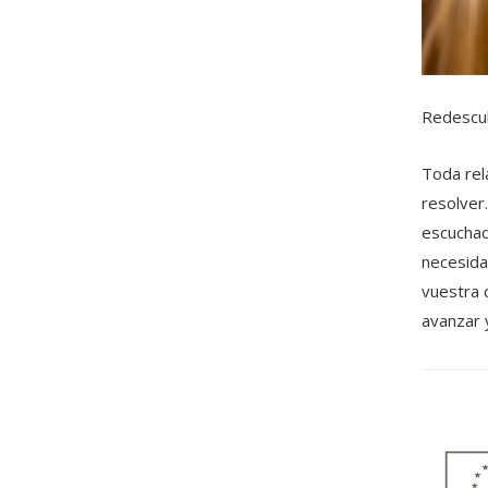
Redescub
Toda rel
resolver
escuchad
necesida
vuestra 
avanzar 