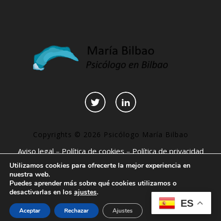
Copyrights © 2026 Psicólogo María Bilbao
Aviso legal
–
Política de cookies
–
Política de privacidad
–
Declaración de accesibilidad
–
Páginas interesantes
Utilizamos cookies para ofrecerte la mejor experiencia en
nuestra web.
Puedes aprender más sobre qué cookies utilizamos o
desactivarlas en los
ajustes
.
ES
Aceptar
Rechazar
Ajustes