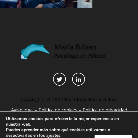
Copyrights © 2026 Psicólogo María Bilbao
Aviso legal
–
Política de cookies
–
Política de privacidad
–
Declaración de accesibilidad
–
Páginas interesantes
Utilizamos cookies para ofrecerte la mejor experiencia en
nuestra web.
Puedes aprender más sobre qué cookies utilizamos o
desactivarlas en los
ajustes
.