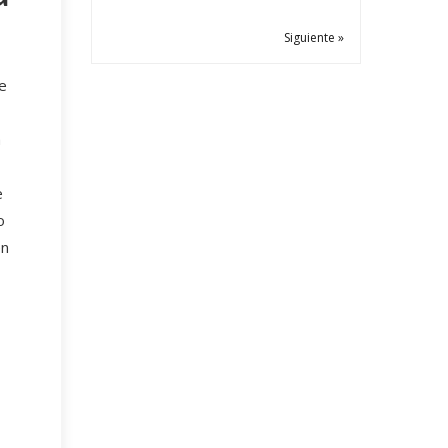
Siguiente »
te
a
e
o
en