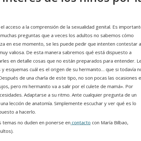
 el acceso a la comprensión de la sexualidad genital. Es importan
er muchas preguntas que a veces los adultos no sabemos cómo
eza en ese momento, se les puede pedir que intenten contestar 
 muy valiosa. De esta manera sabremos qué está dispuesto a
arles en detalle cosas que no están preparados para entender. L
s y esquemas cuál es el origen de su hermanito… que si todavía n
 Después de una charla de este tipo, no son pocas las ocasiones 
bujos, pero mi hermanito va a salir por el culete de mamá». Por
cesidades. Adaptarse a su ritmo. Ante cualquier pregunta de un
r una lección de anatomía. Simplemente escuchar y ver qué es lo
puesto a hacerlo.
os temas no duden en ponerse en
contacto
con María Bilbao,
ultos).