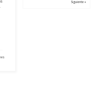
ás
Siguiente »
r
nes